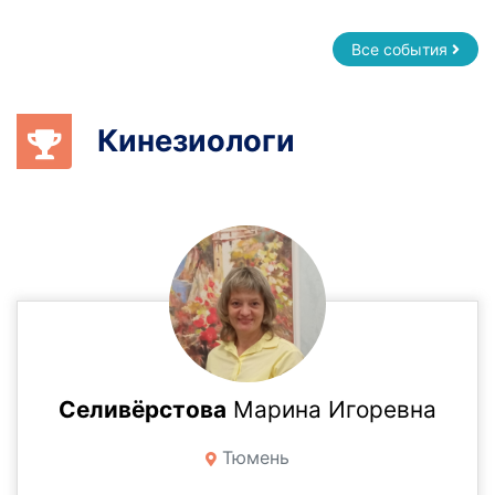
Все события
Кинезиологи
Селивёрстова
Марина Игоревна
Тюмень