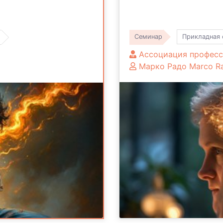
Семинар
Прикладная 
Ассоциация професс
Марко Радо Marco R