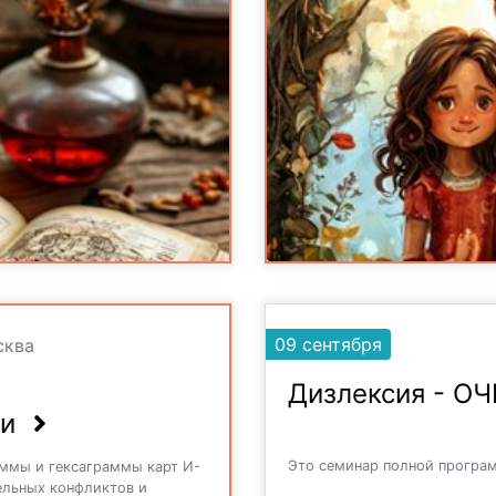
09 сентября
ква
Дизлексия - О
жи
Это семинар полной програ
аммы и гексаграммы карт И-
ельных конфликтов и