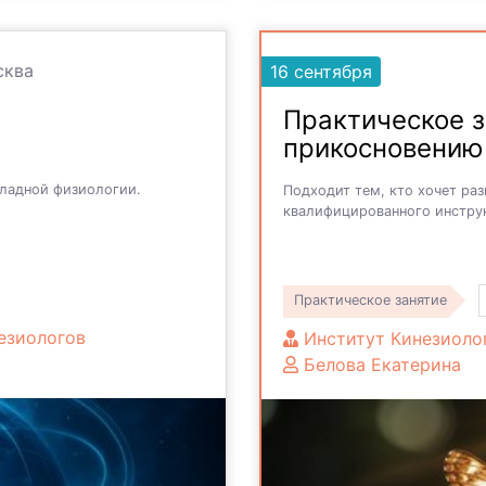
ква
16 сентября
Практическое 
прикосновению
ладной физиологии.
Подходит тем, кто хочет ра
квалифицированного инстру
Практическое занятие
езиологов
Институт Кинезиоло
Белова Екатерина