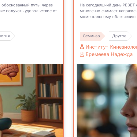
 обоснованный путь: через
На сегодняшний день РЕЗЕТ 
ие получать удовольствие от
мгновенно снимает напряжен
моментальному облегчению
логия
Семинар
Другое
Институт Кинезиоло
Еремеева Надежда