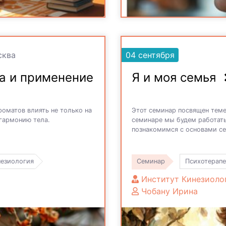
ква
04 сентября
а и применение
Я и моя семья
роматов влиять не только на
Этот семинар посвящен теме 
 гармонию тела.
семинаре мы будем работат
познакомимся с основами с
незиология
Семинар
Психотерапе
Институт Кинезиоло
Чобану Ирина