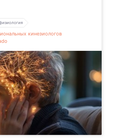
физиология
иональных кинезиологов
ado