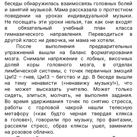
беседы обнаружилась взаимосвязь головных болей
и занятий музыкой. Мама рассказала о протестном
поведении на уроках индивидуальной музыки.
Не посещать эти уроки нельзя, так как они входят
в обязательный учебный план класса
гимназического направления. Переводиться в
другой класс ни девочка, ни мама не хотели.
После выполнения предварительных
упражнений вышли на баланс форматирования
мозга. Снимали напряжение с лобных, височных
долей коры головного мозга, в отделах
лимбической системы, с точек первичных эмоций
Цм12 – гнев, Цм13 – бегство и др. В беседе вышли
на тему ненависти («ненавижу музыку!»), что
не может высказать учителю. Может только
сидеть, злиться, молчать, не выполняя задания.
Во время удерживания точек по снятию стресса,
работы с горловой чакрой нашли телесную
метафору («как будто черная твердая клякса
в голове»), говорили про музыку, про фантазии,
рассеяли стресс, образ кляксы ушел, заменили
на розовое облачко.