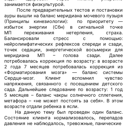
занимается физкультурой.
После предварительных тестов и постановки
ауры вышли на баланс меридиана мочевого пузыря
(Принципы кинезиологии): по приоритету —
избыток энергии (Сбн) в сигнальной точке
МП переживания нетерпения, страха.
Балансировали стресс с помощью:
нейролимфатических рефлексов спереди и сзади,
точек седации, энергетической восьмерки для
меридиана МП – голова сзади. Далее
потребовалась коррекция по возрасту: в возрасте
2 года 7 месяцев потребовалась коррекция из
«Форматирования мозга» — баланс системы
Сердце-мозг.
Клиент вспомнил чувство
напряжения, связанного с посещением детского
сада. Дальнейшее следование по возрасту: 1 год
5 месяцев – баланс чакры солнечного сплетения,
метафора – «не может постоять за себя». В этом
возрасте отдали ребенка в ясли.
На данную тему был проведен один баланс.
Состояние клиента нормализовалось, перепадов
давления не наблюдалось, тревожные, панические