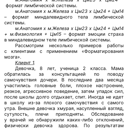
формат лимбической системы.
м.Анатомия х м.Железа х Цм23 х Цм24 + Цм14
–
формат миндалевидного тела лимбической
системы.
м.Анатомия х м.Железа х Цм23 х Цм24 + Цм14
+ м.Физиология + Цм15 –
формат эмоции страха
в миндалевидном теле лимбической системы.
Рассмотрим несколько примеров работы
с клиентами с применением «Форматирования
мозга».
Клиент 1
.
Девочка, 8 лет, ученица 2 класса
.
Мама
обратилась за консультацией по поводу
самочувствия дочери. В последние два месяца
участились головные боли, плохое настроение,
резкое, агрессивное поведение, затем упадок сил,
после школы долго отдыхает, спит. Иногда не идет
в школу
из-за
плохого самочувствия с самого
утра. Внешне девочка хмурая, насупленный взгляд,
сутулость, плечи приподняты. Обследование
у врачей не обнаружили
каких-либо
отклонений,
физически девочка здорова. По результатам