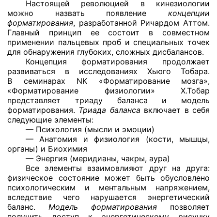
Настоящей революцией в кинезиологии
можно назвать появление
концепции
форматирования
, разработанной Ричардом Аттом.
Главный принцип ее состоит в совместном
применении пальцевых проб и специальных точек
для обнаружения глубоких, сложных дисбалансов.
Концепция форматирования продолжает
развиваться в исследованиях Хьюго Тобара.
В семинарах NK «Форматирование мозга»,
«Форматирование физиологии» Х.Тобар
представляет триаду баланса и модель
форматирования.
Триада баланса
включает в себя
следующие элементы:
— Психология (мысли и эмоции)
— Анатомия и физиология (кости, мышцы,
органы) и Биохимия
— Энергия (меридианы, чакры, аура)
Все элементы взаимовлияют друг на друга:
физическое состояние может быть обусловлено
психологическим и ментальным напряжением,
вследствие чего нарушается энергетический
баланс.
Модель форматирования
позволяет
получить доступ к энергетическому рисунку