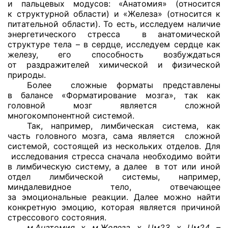
и пальцевых модусов: «Анатомия» (относится
к структурной области) и «Железа» (относится к
питательной области). То есть, исследуем наличие
энергетического стресса в анатомической
структуре тела – в сердце, исследуем сердце как
железу, его способность возбуждаться
от раздражителей химической и физической
природы.
Более сложные форматы представлены
в балансе «Форматирование мозга», так как
головной мозг является сложной
многокомпонентной системой.
Так, например, лимбическая система, как
часть головного мозга, сама является сложной
системой, состоящей из нескольких отделов. Для
исследования стресса сначала необходимо войти
в лимбическую систему, а далее в тот или иной
отдел лимбической системы, например,
миндалевидное тело, отвечающее
за эмоциональные реакции. Далее можно найти
конкретную эмоцию, которая является причиной
стрессового состояния.
м.Анатомия х м.Железа х Цм23 х Цм24 –