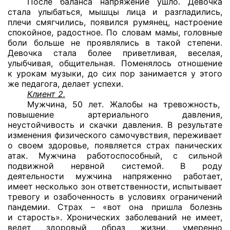
После баланса напряжение ушло. Девочка
стала улыбаться, мышцы лица и разгладились,
плечи смягчились, появился румянец, настроение
спокойное, радостное. По словам мамы, головные
боли больше не проявлялись в такой степени.
Девочка стала более приветливая, веселая,
улыбчивая, общительная. Поменялось отношение
к урокам музыки, до сих пор занимается у этого
же педагога, делает успехи.
Клиент 2.
Мужчина, 50 лет. Жалобы на тревожность,
повышение артериального давления,
неустойчивость и скачки давления. В результате
изменения физического самочувствия, переживает
о своем здоровье, появляется страх панических
атак. Мужчина работоспособный, с сильной
подвижной нервной системой. В роду
деятельности мужчина напряженно работает,
имеет несколько зон ответственности, испытывает
тревогу и озабоченность в условиях ограничений
пандемии. Страх – «вот она пришла болезнь
и старость». Хронических заболеваний не имеет,
ведет здоровый образ жизни, умеренно