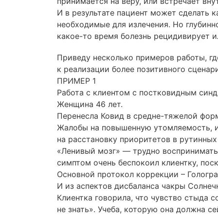
принимается на веру, или встречает вну
И в результате пациент может сделать
к
необходимые для излечения. Но глубинн
какое-то
время болезнь рецидивирует 
Приведу несколько примеров работы, гд
к реализации более позитивного сценари
ПРИМЕР 1
Работа с клиентом с постковидным син
Женщина 46 лет.
Перенесла Ковид
в средне-тяжелой
форм
Жалобы на повышенную утомляемость, из
на расстановку приоритетов в рутинных
«Ленивый мозг» — трудно воспринимать 
симптом очень беспокоил клиентку, пос
Основной протокол коррекции – Голог
И из аспектов дисбаланса чакры Солнеч
Клиентка говорила, что чувство стыда с
не знать». Учеба, которую она должна с