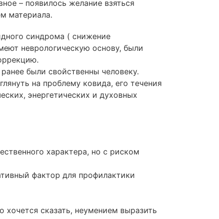
вное – появилось желание взяться
ем материала.
идного синдрома ( снижение
имеют неврологическую основу, были
оррекцию.
 ранее были свойственны человеку.
лянуть на проблему ковида, его течения
еских, энергетических и духовных
ственного характера, но с риском
гативный фактор для профилактики
то хочется сказать, неумением выразить