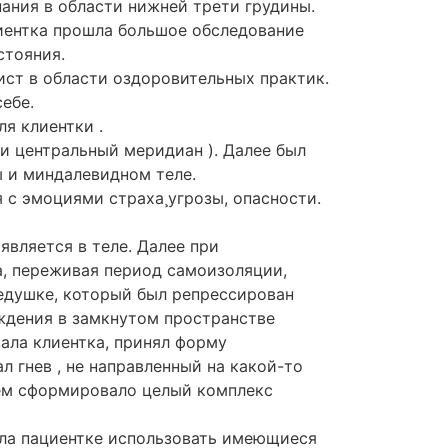
пания в области нижней трети грудины.
иентка прошла большое обследование
стояния.
лист в области оздоровительных практик.
ебе.
я клиентки .
и центральный меридиан ). Далее был
 и миндалевидном теле.
 с эмоциями страха¸угрозы, опасности.
является в теле. Далее при
а, переживая период самоизоляции,
дедушке, который был репрессирован
ждения в замкнутом пространстве
ала клиентка, принял форму
л гнев , не направленный
на какой-то
шем сформировало целый комплекс
яла пациентке использовать имеющиеся