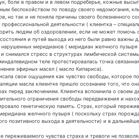
ук, боли в правом и в левом подреберье, кожные высы
ным беспокойством по поводу своего недомогания, кл
ов,
но так и не поняла причины своего болезненного со
в профессиональной деятельности ( клиентка – специа
ворить людям об оздоровлении, если не может помочь с
состояния и путей выхода из него были равно важны дл
 нарушенных меридианов ( меридиан желчного пузыря 
и снимался стресс в структурах лимбической системы
индалевидном теле протестировалась точка связанная
ение эфирных масел ( масло Кипариса).
исала свои ощущения как чувство свободы, которое по
аляции масла клиентке пришло осознание того, что он
рах перед заключением. Клиентка вспомнила о своем 
лительного ограничения свободы передвижения и нахо
ровало генетическую память. Страх, который пережив
 меридиана желчного пузыря ( поскольку страх порожда
ого позитивного выхода в деятельности) и в дальней
е переживаемого чувства страха и тревоги не позвол