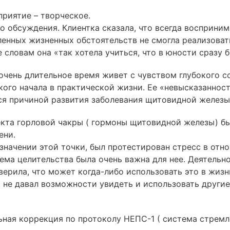
риятие – творческое.
о обсуждения. Клиентка сказала, что всегда восприним
ленных жизненных обстоятельств не смогла реализовать
 словам она «так хотела учиться, что в юности сразу б
 очень длительное время живет с чувством глубокого с
ого начала в практической жизни. Ее «невысказанност
ся причиной развития заболевания щитовидной железы
екта горловой чакры ( гормоны щитовидной железы) б
ени.
значении этой точки, был протестирован стресс в отн
тема целительства была очень важна для нее. Деятельн
 верила, что может
когда-либо
использовать это в жизн
 не давал возможности увидеть и использовать другие
ьная коррекция по протоколу
НЕПС-1
( система стремл