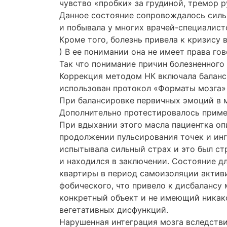
чувство «пробки» за грудиной, тремор р
Данное состояние сопровождалось силь
и побывала у многих
врачей-специалист
Кроме того, болезнь привела к кризису 
) В ее понимании она не имеет права го
Так что понимание причин болезненного 
Коррекция методом НК включала баланс
использован протокол «Форматы мозга» 
При балансировке первичных эмоций в м
Дополнительно протестировалось примен
При вдыхании этого масла пациентка оп
продолжении пульсирования точек и инг
испытывала сильный страх и это был ст
и находился в заключении. Состояние д
квартиры в период самоизоляции активи
фобического, что привело к дисбалансу
конкретный объект и не имеющий никак
вегетативных дисфункций.
Нарушенная интеграция мозга вследстви