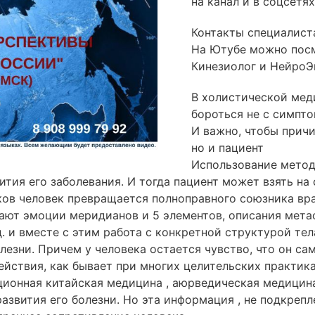
на канал и в соцсетях
Контакты специалиста
На Ютубе можно посм
Кинезиолог и НейроЭ
В холистической мед
бороться не с симпто
И важно, чтобы причи
но и пациент
Использование метод
тия его заболевания. И тогда пациент может взять на 
ков человек превращается полноправного союзника врач
ают эмоции меридианов и 5 элементов, описания мета
. и вместе с этим работа с конкретной структурой те
езни. Причем у человека остается чувство, что он сам
йствия, как бывает при многих целительских практик
ионная китайская медицина , аюрведическая медицина
звития его болезни. Но эта информация , не подкреп