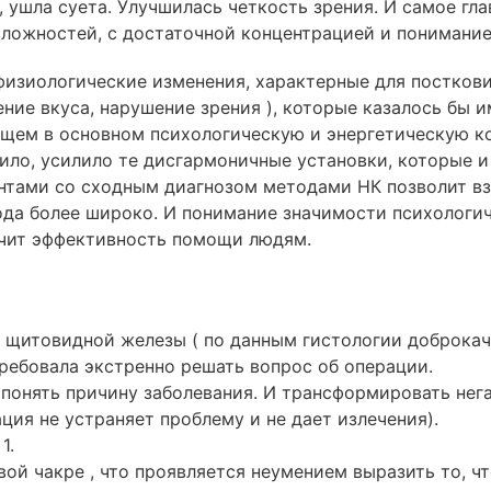
 ушла суета. Улучшилась четкость зрения. И самое гла
 сложностей, с достаточной концентрацией и понимани
о физиологические изменения, характерные для постков
ение вкуса, нарушение зрения ), которые казалось бы 
щем в основном психологическую и энергетическую к
ило, усилило те дисгармоничные установки, которые и
тами со сходным диагнозом методами НК позволит взг
да более широко. И понимание значимости психологич
ичит эффективность помощи людям.
щитовидной железы ( по данным гистологии доброкаче
требовала экстренно решать вопрос об операции.
 понять причину заболевания. И трансформировать не
ация не устраняет проблему и не дает излечения).
1.
ой чакре , что проявляется неумением выразить то, ч