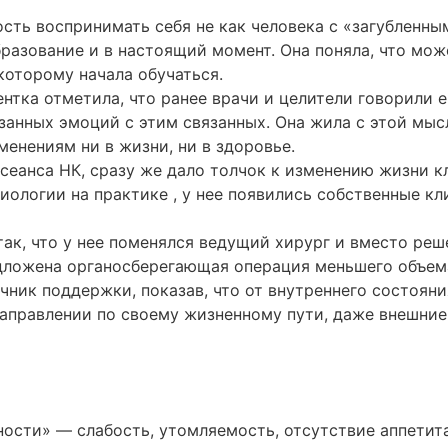
ость воспринимать себя не как человека с «загубленны
разование и в настоящий момент. Она поняла, что мож
которому начала обучаться.
ентка отметила, что ранее врачи и целители говорили 
занных эмоций с этим связанных. Она жила с этой мыс
енениям ни в жизни, ни в здоровье.
сеанса НК, сразу же дало толчок к изменению жизни кл
зиологии на практике , у нее появились собственные 
так, что у нее поменялся ведущий хирург и вместо ре
дложена органосберегающая операция меньшего объем
ник поддержки, показав, что от внутреннего состояни
 направлении по своему жизненному пути, даже внешние
ости» — слабость, утомляемость, отсутствие аппетита