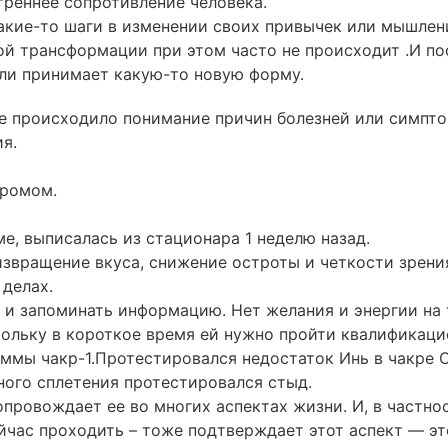
треннее сопротивление человека.
акие-то
шаги в изменении своих привычек или мышлени
ой трансформации при этом часто не происходит .И по
или принимает
какую-то
новую форму.
е происходило понимание причин болезней или симпто
я.
дромом.
е, выписалась из стационара 1 неделю назад.
вращение вкуса, снижение остроты и четкости зрения
 делах.
и запоминать информацию. Нет желания и энергии на 
кольку в короткое время ей нужно пройти квалификаци
раммы
чакр-1.Протестировался
недостаток Инь в чакре 
ного сплетения протестировался стыд.
опровождает ее во многих аспектах жизни. И, в частнос
ейчас проходить – тоже подтверждает этот аспект — э