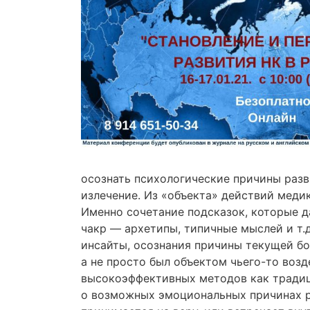
осознать психологические причины разви
излечение. Из «объекта» действий меди
Именно сочетание подсказок, которые д
чакр — архетипы, типичные мыслей и т.д
инсайты, осознания причины текущей бол
а не просто был объектом
чьего-то
возде
высокоэффективных методов как традиц
о возможных эмоциональных причинах ра