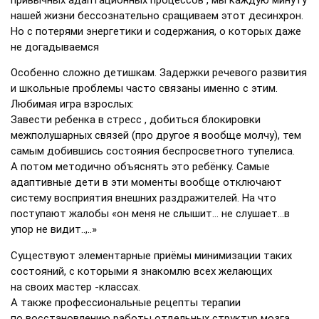
привычных адаптационных процессов , мы каждую минуту
нашей жизни бессознательно сращиваем этот десинхрон.
Но с потерями энергетики и содержания, о которых даже
не догадываемся
Особенно сложно детишкам. Задержки речевого развития
и школьные проблемы часто связаны именно с этим.
Любимая игра взрослых:
Завести ребенка в стресс , добиться блокировки
межполушарных связей (про другое я вообще молчу), тем
самым добившись состояния беспросветного тупелиса.
А потом методично объяснять это ребёнку. Самые
адаптивные дети в эти моменты вообще отключают
систему восприятия внешних раздражителей. На что
поступают жалобы «он меня не слышит… не слушает…в
упор не видит..,..»
Существуют элементарные приёмы минимизации таких
состояний, с которыми я знакомлю всех желающих
на своих мастер -
классах.
А также профессиональные рецепты терапии
по восстановлению работы отдельных структур мозга ,