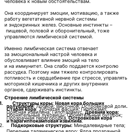
человека к новым обстоятельствам.
Она координирует эмоции, мотивацию, а также
работу вегетативной нервной системы
и эндокринных желез. Основные инстинкты –
пищевой, половой и оборонительный, тоже
управляются лимбической системой.
Именно лимбическая система отвечает
за эмоциональный настрой человека и
обусловливает влияние эмоций на тело
и на иммунитет. Она слабо поддается контролю
рассудка. Поэтому нам тяжело контролировать
потливость и сердцебиение при стрессе, управлять
моторикой кишечника и других внутренних
органов, сдерживать инстинкты.
Строение лимбической системы
1.
Структуры коры
:
Новая кора больших
полушарий
: Лобной; Височной; Островковой доли
.
Старая кора
: Зубчатая фасция; Гиппокамп;
Поясная извилина; Гипоталамус.
Древняя кора:
Обонятельные луковицы;
Обонятельный бугорок;
Прозрачная перегородка.
Островковая кора
и парагиппокамповая извилина
.
2.
Подкорковые структуры:
Миндалевидные тела;
Переднее таламическое ядро; Ядра прозрачной