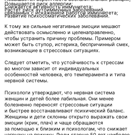
Повышается риск аллергии;
Снижается активность иммунитета;
Растет риск аутоиммунных заболеваний,
связанных с искаженной работой иммунитета;
Развитие психосоматических заболеваний.
К тому же сильные негативные эмоции мешают
действовать осмысленно и целенаправленно,
чтобы устранить причину проблемы. Примером
может быть ступор, истерика, беспричинный смех,
возникающие в стрессовых ситуациях.
Следует отметить, что устойчивость к стрессам
во многом зависит от индивидуальных
особенностей человека, его темперамента и типа
нервной системы.
Психологи утверждают, что нервная система
женщин и детей более лабильная. Они менее
болезненно переносят стрессовые ситуации
и быстрее восстанавливают психический баланс.
Женщины и дети склонны открыто выражать свои
эмоции (крик, плач) и чаще обращаются
за помощью к близким и психологам, что снижает
нагрузку на психику. Люди старше 50 лет наиболее