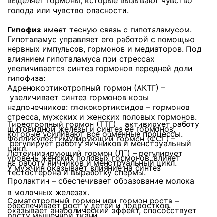
выделяет гормоны, которые вызывают чувство
голода или чувство опасности.
Гипофиз
имеет тесную связь с гипоталамусом.
Гипоталамус управляет его работой с помощью
нервных импульсов, гормонов и медиаторов. Под
влиянием гипоталамуса при стрессах
увеличивается синтез гормонов передней доли
гипофиза:
Адренокортикотропный гормон (АКТГ) –
увеличивает синтез гормонов коры
надпочечников: глюкокортикоидов – гормонов
стресса, мужских и женских половых гормонов.
Тиреотропный гормон (ТТГ) – активирует работу
щитовидной железы и синтез ее гормонов,
которые усиливают все обменные процессы.
Фолликулостимулирующий гормон (ФСГ) –
регулирует работу яичников и менструальный
цикл.
Лютеинизирующий гормон (ЛГ) – регулирует
уровень женских половых гормонов, влияет
на работу яичников и менструальный цикл.
У мужчин оказывает влияние на синтез
тестостерона и выработку спермы.
Пролактин – обеспечивает образование молока
в молочных железах.
Соматотропный гормон или гормон роста –
обеспечивает рост у детей и подростков,
оказывает анаболический эффект, способствует
росту мышечной ткани.