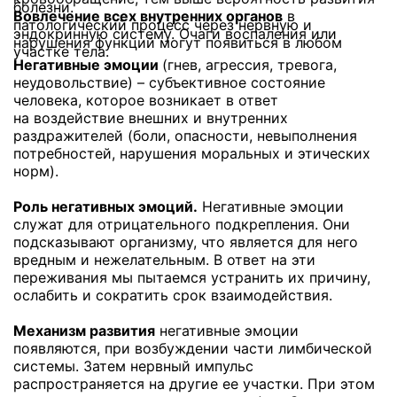
болезни.
Вовлечение всех внутренних органов
в
патологический процесс через нервную и
эндокринную систему. Очаги воспаления или
нарушения функций могут появиться в любом
участке тела.
Негативные эмоции
(гнев, агрессия, тревога,
неудовольствие) – субъективное состояние
человека, которое возникает в ответ
на воздействие внешних и внутренних
раздражителей (боли, опасности, невыполнения
потребностей, нарушения моральных и этических
норм).
Роль негативных эмоций.
Негативные эмоции
служат для отрицательного подкрепления. Они
подсказывают организму, что является для него
вредным и нежелательным. В ответ на эти
переживания мы пытаемся устранить их причину,
ослабить и сократить срок взаимодействия.
Механизм развития
негативные эмоции
появляются, при возбуждении части лимбической
системы. Затем нервный импульс
распространяется на другие ее участки. При этом