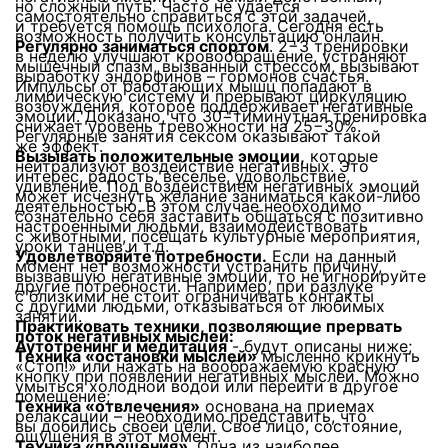
но сложный путь. Часто не удается
самостоятельно справиться с этой задачей,
и требуется помощь психолога. Сегодня есть
возможность получить консультацию онлайн.
Регулярно заниматься спортом
. 2−3 тренировки
в неделю улучшают кровообращение, устраняют
мышечный спазм, вызванный стрессом, вызывают
выработку эндорфинов – гормонов счастья.
Импульсы от работающих мышц попадают в
лимбическую систему и прерывают циркуляцию
возбуждения, которое поддерживает негативные
эмоции. Доказано, что 30−тиминутная тренировка
снижает уровень тревожности на 25−30%.
Регулярные занятия сексом оказывают такой
же эффект.
Вызывать положительные эмоции,
которые
нейтрализуют воздействие негативных. Это
интерес, радость, веселье, удовольствие,
удивление. Под воздействием негативных эмоций
может исчезнуть желание заниматься
какой-либо
деятельностью. В этом случае необходимо
сознательно себя заставить общаться с позитивно
настроенными людьми, взаимодействовать
с животными, посещать культурные мероприятия,
уроки танцев и т.д.
Удовлетворяйте потребности.
Если на данный
момент нет возможности устранить причину,
вызвавшую негативные эмоции, то не игнорируйте
другие потребности. Например, при разлуке
с близкими не стоит ограничивать контакты
с другими людьми, отказываться от любимых
занятий.
Практиковать
техники, позволяющие прервать
поток негативных мыслей:
Аутотренинг и медитация
- будут описаны ниже;
Техника «остановки мыслей»
мысленно крикнуть
«Стоп!» или нажать на воображаемую красную
кнопку при появлении негативных мыслей. Можно
умыться холодной водой или перейти в другое
помещение;
Техника «отвлечения»
основана на приемах
релаксации – необходимо представить, что
вы добились своей цели. Свое лицо, состояние,
ощущения в этот момент.
Техника «прощения»
. Одна из наиболее