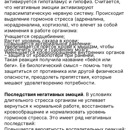
активируется гипоталамус и гипофиз. Считается,
что негативные эмоции активизируют
парасимпатическую нервную систему. Происходит
выделение гормонов стресса (адреналина,
норадреналина, кортизола), что влечет за собой
изменения в работе организма:
Учащается сердцебиение;
Растет уровень сахара в крови;
Повышается артериальное давление;
Увеличивается приток крови к мышцам, чтобы
обеспечить силу и головному мозгу;
Уменьшается кровообращение внутренних органов
– защита от кровопотери при ранении.
Такая реакция получила название «бейся или
беги». Ее биологический смысл – помочь телу
защититься от противника или другой физической
опасности, преодолеть препятствия, которые
мешают удовлетворению потребности.
Последствия негативных эмоций
. В условиях
длительного стресса организм не успевает
вернуться к нормальной работе, восстановить
кровообращение и нормализовать уровень
гормонов стресса. Это имеет ряд негативных
последствий:
Повышается вероятность воспалительных реакций;