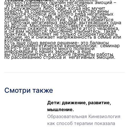
распространенных причин негативных эмоций –
это нежелание простить
кого-либо
из окружающих либо себя, когда нас мучит
совесть за содеянное. Обида и чувство вины
являются основой для целого ряда негативных
эмоций: злость, гнев, ярость, грусть, печаль,
страдание. Часто простив, удается избавиться
от цепочки негативных эмоций, вытекающих одна
из другой. Мысленно представьте «виновника».
Искренне скажите, что прощаете этого человека,
и он вам нравится. Мысленно улыбнитесь. Такая
практика, позволяет не только скорректировать
эмоции, но и снижает напряженность в семье или
коллективе.
Есть еще одно верное решение- это балансы
по Нейроэнергетической кинезиологии: семинар
NEPS-1,
где вы узнаете много полезной
информации о наших эмоциях, а еще
вы познакомитесь и усвоите принципы работы
по рассеиванию стресса и негативных эмоций.
Смотри также
Дети: движение, развитие,
мышление.
Образовательная Кинезиология
как способ терапии показала