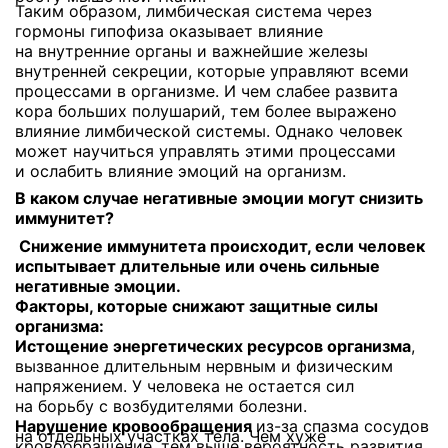
Таким образом, лимбическая система через
гормоны гипофиза оказывает влияние
на внутренние органы и важнейшие железы
внутренней секреции, которые управляют всеми
процессами в организме. И чем слабее развита
кора больших полушарий, тем более выражено
влияние лимбической системы. Однако человек
может научиться управлять этими процессами
и ослабить влияние эмоций на организм.
В каком случае негативные эмоции могут снизить
иммунитет?
Снижение иммунитета происходит, если человек
испытывает длительные или очень сильные
негативные эмоции.
Факторы, которые снижают защитные силы
организма:
Истощение энергетических ресурсов организма
,
вызванное длительным нервным и физическим
напряжением. У человека не остается сил
на борьбу с возбудителями болезни.
Нарушение
кровообращения
из-за
спазма сосудов
на отдельных участках тела. Чем хуже
кровообращение, тем выше вероятность развития